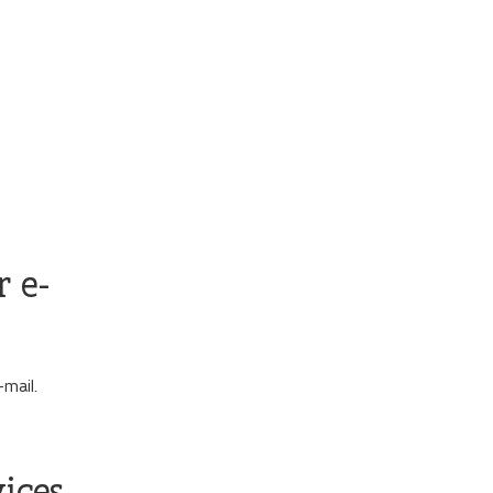
r e-
mail.
ices