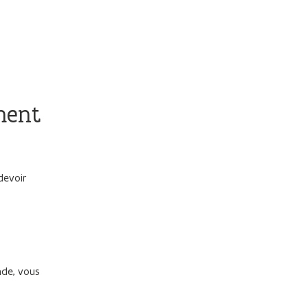
ment
devoir
nde, vous