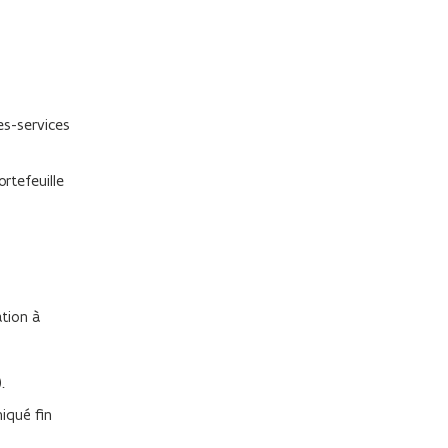
es-services
rtefeuille
tion à
.
iqué fin