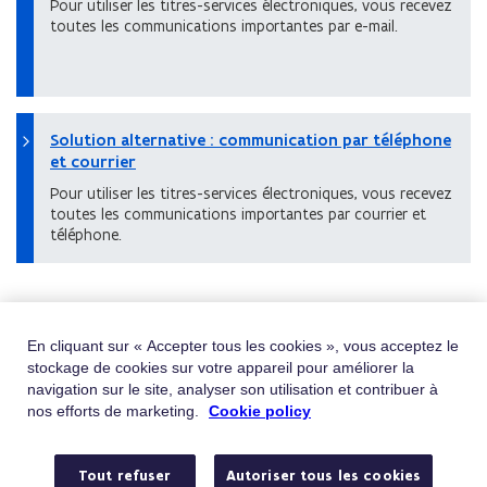
Pour utiliser les titres-services électroniques, vous recevez
toutes les communications importantes par e-mail.
Solution alternative : communication par téléphone
et courrier
Pour utiliser les titres-services électroniques, vous recevez
toutes les communications importantes par courrier et
téléphone.
Obtenir de l'aide
En cliquant sur « Accepter tous les cookies », vous acceptez le
stockage de cookies sur votre appareil pour améliorer la
Vous ne trouvez pas ce que vous cherchez ?
navigation sur le site, analyser son utilisation et contribuer à
Contactez-nous
nos efforts de marketing.
Cookie policy
Téléphone
Appelez le 02/401.31.30
Tout refuser
Autoriser tous les cookies
Du lundi au vendredi de 9h à 19h