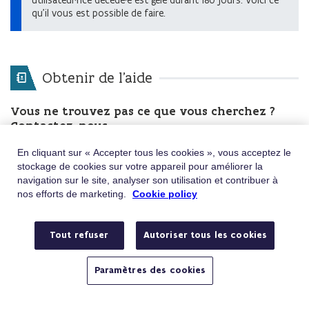
utilisateur·rice décédé·e est gelé durant 180 jours. Voici ce
qu’il vous est possible de faire.
Obtenir de l'aide
Vous ne trouvez pas ce que vous cherchez ?
Contactez-nous
En cliquant sur « Accepter tous les cookies », vous acceptez le
Téléphone
Appelez le 02/401.31.30
stockage de cookies sur votre appareil pour améliorer la
Du lundi au vendredi de 9h à 19h
navigation sur le site, analyser son utilisation et contribuer à
E-mail
Envoyez-nous un e-mail
nos efforts de marketing.
Cookie policy
Avez-vous une question ou une plainte ?
Tout refuser
Autoriser tous les cookies
Paramètres des cookies