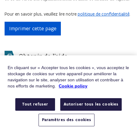
Pour en savoir plus, veuillez lire notre
politique de confidentialité
.
Imprimer cette page
Obtenir de l'aide
En cliquant sur « Accepter tous les cookies », vous acceptez le
Vous ne trouvez pas ce que vous cherchez ?
stockage de cookies sur votre appareil pour améliorer la
Contactez-nous
navigation sur le site, analyser son utilisation et contribuer à
nos efforts de marketing.
Cookie policy
Téléphone
Appelez le 02/401.31.30
Du lundi au vendredi de 9h à 19h
Tout refuser
Autoriser tous les cookies
E-mail
Envoyez-nous un e-mail
Avez-vous une question ou une plainte ?
Paramètres des cookies