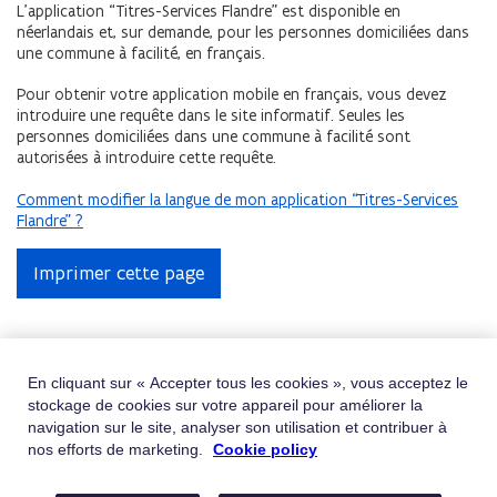
L’application
“
Titres-Services Flandre
” est disponible en
néerlandais et, sur demande, pour les personnes domiciliées dans
une commune à facilité, en français.
Pour obtenir
votre application
mobile
en français
, vous devez
introduire une requête dans le site informatif. Seules les
personnes domiciliées dans une commune à facilité sont
autorisées à introduire cette requête.
Comment modifier la langue de mon application “Titres-Services
Flandre" ?
Imprimer cette page
Obtenir de l'aide
En cliquant sur « Accepter tous les cookies », vous acceptez le
stockage de cookies sur votre appareil pour améliorer la
Vous ne trouvez pas ce que vous cherchez ?
navigation sur le site, analyser son utilisation et contribuer à
Contactez-nous
nos efforts de marketing.
Cookie policy