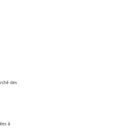
arché des
nées à