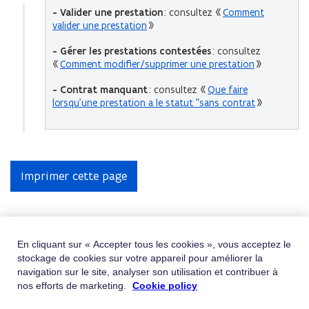
- Valider une prestation
: consultez «
Comment
valider une prestation
»
- Gérer les prestations contestée
s
: consultez
«
Comment modifier/supprimer une prestation
»
- Contrat manquant
: consultez «
Que faire
lorsqu'une prestation a le statut "sans contrat
»
Imprimer cette page
Obtenir de l'aide
En cliquant sur « Accepter tous les cookies », vous acceptez le
stockage de cookies sur votre appareil pour améliorer la
Vous ne trouvez pas ce que vous cherchez ?
navigation sur le site, analyser son utilisation et contribuer à
Contactez-nous
nos efforts de marketing.
Cookie policy