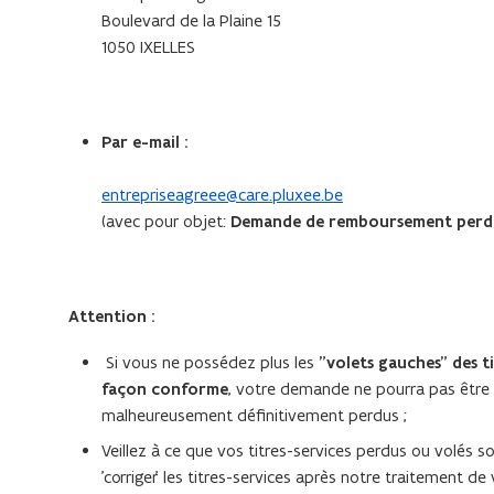
Boulevard de la Plaine 15
1050 IXELLES
Par e-mail :
entrepriseagreee@care.pluxee.be
(avec pour objet:
Demande de remboursement perd
Attention :
Si vous ne possédez plus les
"volets gauches"
des t
façon conforme
, votre demande ne pourra pas être 
malheureusement définitivement perdus ;
Veillez à ce que vos titres-services perdus ou volés s
'corriger' les titres-services après notre traitement d