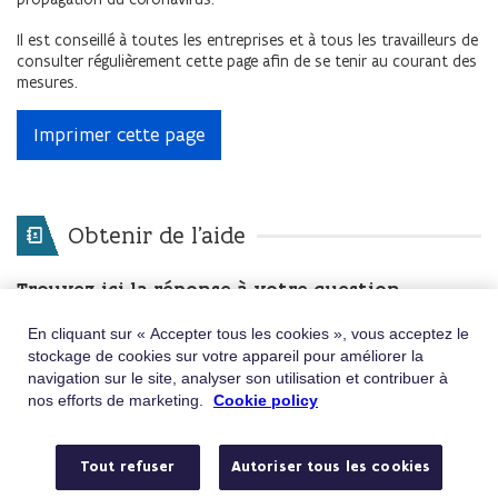
Il est conseillé à toutes les entreprises et à tous les travailleurs de
consulter régulièrement cette page afin de se tenir au courant des
mesures.
Imprimer cette page
Obtenir de l'aide
Trouvez ici la réponse à votre question
En cliquant sur « Accepter tous les cookies », vous acceptez le
Mots-clés
Rechercher
stockage de cookies sur votre appareil pour améliorer la
navigation sur le site, analyser son utilisation et contribuer à
D’autres questions ? Contactez-nous via
nos efforts de marketing.
Cookie policy
Téléphone
Appelez le 02/547.54.93
Tout refuser
Autoriser tous les cookies
Du lundi au vendredi de de 8h à 18h