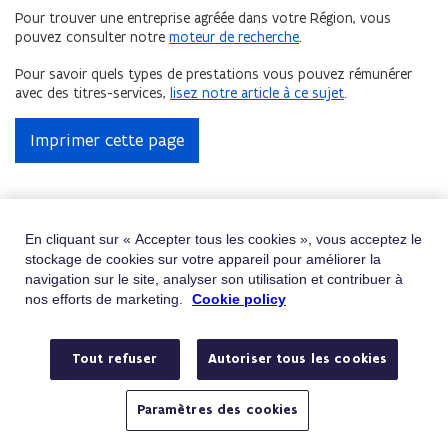
Pour trouver une entreprise agréée dans votre Région, vous
pouvez consulter notre
moteur de recherche
.
Pour savoir quels types de prestations vous pouvez rémunérer
avec des titres-services,
lisez notre article à ce sujet
.
Imprimer cette page
Obtenir de l'aide
En cliquant sur « Accepter tous les cookies », vous acceptez le
stockage de cookies sur votre appareil pour améliorer la
Vous ne trouvez pas ce que vous cherchez ?
navigation sur le site, analyser son utilisation et contribuer à
Contactez-nous
nos efforts de marketing.
Cookie policy
Téléphone
Appelez le 02/401.31.30
Tout refuser
Autoriser tous les cookies
Du lundi au vendredi de 9h à 19h
E-mail
Envoyez-nous un e-mail
Paramètres des cookies
Avez-vous une question ou une plainte ?