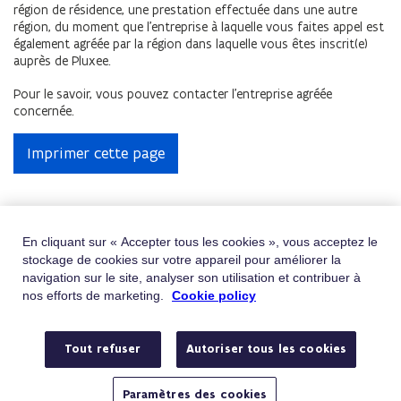
région de résidence, une prestation effectuée dans une autre
région, du moment que l’entreprise à laquelle vous faites appel est
également agréée par la région dans laquelle vous êtes inscrit(e)
auprès de Pluxee.
Pour le savoir, vous pouvez contacter l’entreprise agréée
concernée.
Imprimer cette page
Obtenir de l'aide
En cliquant sur « Accepter tous les cookies », vous acceptez le
stockage de cookies sur votre appareil pour améliorer la
Vous ne trouvez pas ce que vous cherchez ?
navigation sur le site, analyser son utilisation et contribuer à
Contactez-nous
nos efforts de marketing.
Cookie policy
Téléphone
Appelez le 02/401.31.30
Tout refuser
Autoriser tous les cookies
Du lundi au vendredi de 9h à 19h
E-mail
Envoyez-nous un e-mail
Paramètres des cookies
Avez-vous une question ou une plainte ?